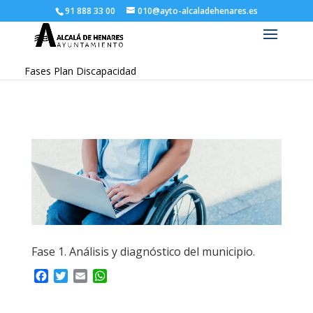
91 888 33 00
010@ayto-alcaladehenares.es
Fases Plan Discapacidad
Fase 1. Análisis y diagnóstico del municipio.
F
T
E
W
a
w
m
h
c
i
a
a