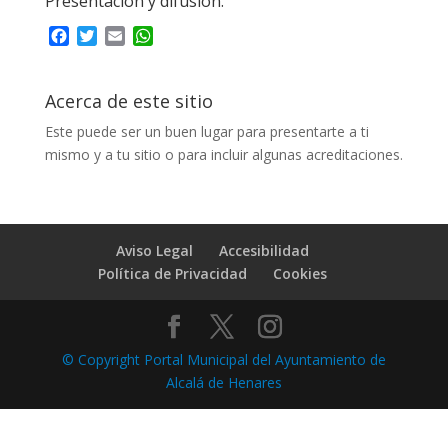
Presentación y difusión.
F
T
E
W
a
w
m
h
c
i
a
a
e
t
i
t
Acerca de este sitio
b
t
l
s
Este puede ser un buen lugar para presentarte a ti
o
e
A
mismo y a tu sitio o para incluir algunas acreditaciones.
o
r
p
k
p
Aviso Legal
Accesibilidad
Política de Privacidad
Cookies
© Copyright Portal Municipal del Ayuntamiento de
Alcalá de Henares