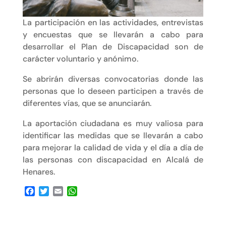
La participación en las actividades, entrevistas
y encuestas que se llevarán a cabo para
desarrollar el Plan de Discapacidad son de
carácter voluntario y anónimo.
Se abrirán diversas convocatorias donde las
personas que lo deseen participen a través de
diferentes vías, que se anunciarán.
La aportación ciudadana es muy valiosa para
identificar las medidas que se llevarán a cabo
para mejorar la calidad de vida y el día a día de
las personas con discapacidad en Alcalá de
Henares.
F
T
E
W
a
w
m
h
c
i
a
a
e
t
i
t